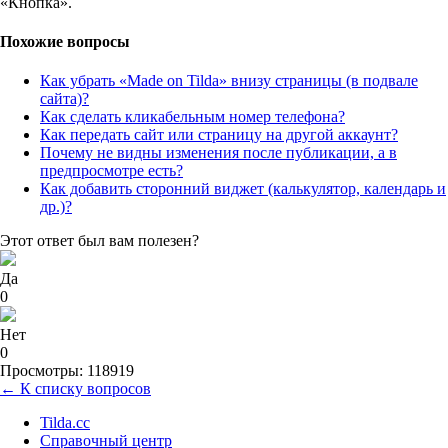
«Кнопка».
Похожие вопросы
Как убрать «Made on Tilda» внизу страницы (в подвале
сайта)?
Как сделать кликабельным номер телефона?
Как передать сайт или страницу на другой аккаунт?
Почему не видны изменения после публикации, а в
предпросмотре есть?
Как добавить сторонний виджет (калькулятор, календарь и
др.)?
Этот ответ был вам полезен?
Да
0
Нет
0
Просмотры: 118919
← К списку вопросов
Tilda.cc
Справочный центр