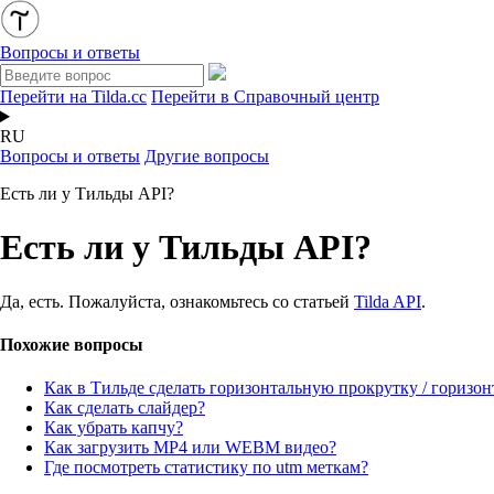
Вопросы и ответы
Перейти на Tilda.cc
Перейти в Справочный центр
RU
Вопросы и ответы
Другие вопросы
Есть ли у Тильды API?
Есть ли у Тильды API?
Да, есть. Пожалуйста, ознакомьтесь со статьей
Tilda API
.
Похожие вопросы
Как в Тильде сделать горизонтальную прокрутку / горизо
Как сделать слайдер?
Как убрать капчу?
Как загрузить MP4 или WEBM видео?
Где посмотреть статистику по utm меткам?