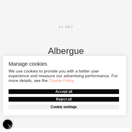
14 SET
Albergue
Manage cookies
We use cookies to provide you with a better user
Homem, casal, cama, grupo, café da manhã, 24
experience and measure our advertising performance. For
horas, condicionador, banho, estrelas, mapa,
more details, see the
Cookie Policy
.
máquina de lavar, estacionamento, ônibus,
Accept all
sabonete, dinheiro, cofre, wi-fi, estrelas, correio,
Reject all
telefone
Cookie settings