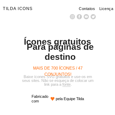
TILDA ICONS
Contatos
Licença
Ícones gratuitos
Para páginas de
destino
MAIS DE 700 ÍCONES / 47
CONJUNTOS!
Baixe ícones SVG gratuitos e use-os em
seus sites. Não se esqueça de colocar um
link para a
fonte
.
Fabricado
pela Equipe
Tilda
com