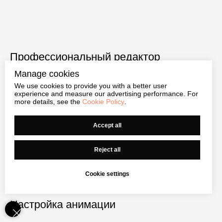
Профессиональный редактор
Manage cookies
Реализуйте любую идею, создав собственный блок
We use cookies to provide you with a better user
experience and measure our advertising performance. For
с помощью редактора для веб-дизайна.
more details, see the
Cookie Policy
.
Accept all
Адаптивность для любых устройств
Reject all
Zero Block позволяет адаптировать дизайн для всех
типов экранов.
Cookie settings
Настройка анимации