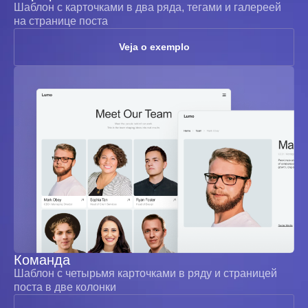
Шаблон с карточками в два ряда, тегами и галереей
на странице поста
Veja o exemplo
Команда
Шаблон с четырьмя карточками в ряду и страницей
поста в две колонки