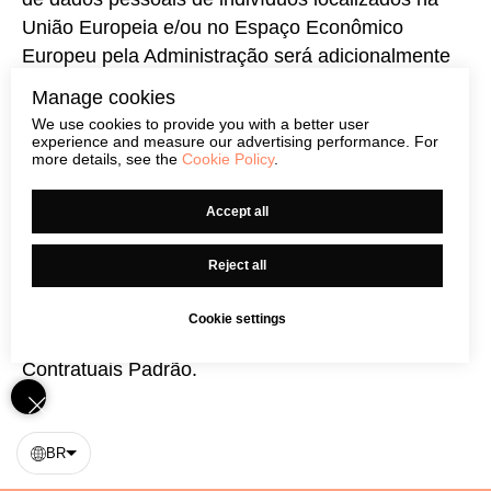
União Europeia e/ou no Espaço Econômico
Europeu pela Administração será adicionalmente
regido pelas
Cláusulas Contratuais Padrão
.
Manage cookies
We use cookies to provide you with a better user
De acordo com o Regulamento Geral de Proteção
experience and measure our advertising performance. For
more details, see the
Cookie Policy
.
de Dados, essas Cláusulas Contratuais Padrão
garantem a legalidade das transferências de
Accept all
dados pessoais para os Emirados Árabes Unidos.
Reject all
Em caso de qualquer conflito entre estas
Instruções e as disposições das Cláusulas
Cookie settings
Contratuais Padrão, prevalecerão as Cláusulas
Contratuais Padrão.
BR