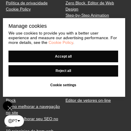
Política de privacidade
Zero Block. Editor de Web
Cookie Policy
Design
Step-by-Step Animation
SUPORTE
Tilda CRM
Manage cookies
Central de Ajuda
Associação
PERGUNTAS FREQUENTES
We use cookies to provide you with a better user
Criar um questionário
experience and measure our advertising performance. For
Tutoriais em vídeo
Carregamento adaptativo de
more details, see the
Cookie Policy
.
Exportação de código e API
imagens
Abuso
Acessibilidade digital
Accept all
Tilda Docs
TILDA EDUCATION
MAIS
Curso de páginas de destino
Ícones gratuitos para empresas
Reject all
Curso de Marketing Digital
Criador de URL de campanha
Curso de Animação na Web
Biblioteca de cores
Cookie settings
Como criar um site
Tilda Sans Typeface
Guia completo para o Zero
Verificador de links quebrados
Block
Editor de vetores on-line
Como melhorar a navegação
no site
Como melhorar seu SEO no
PT
Tilda