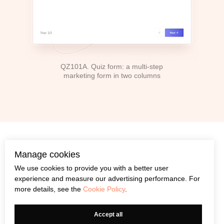
QZ101A. Quiz form: a multi-step
marketing form in two columns
Manage cookies
We use cookies to provide you with a better user
Como funciona?
experience and measure our advertising performance. For
Adicione um questionário à sua página de
more details, see the
Cookie Policy
.
destino
ou crie uma página dedicada
Accept all